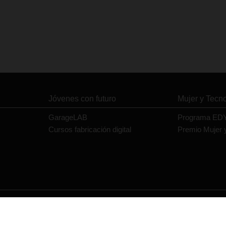
Jóvenes con futuro
Mujer y Tecn
GarageLAB
Programa ED
Cursos fabricación digital
Premio Mujer 
Contacto
Política de privacidad
Política de cookies
Aviso legal