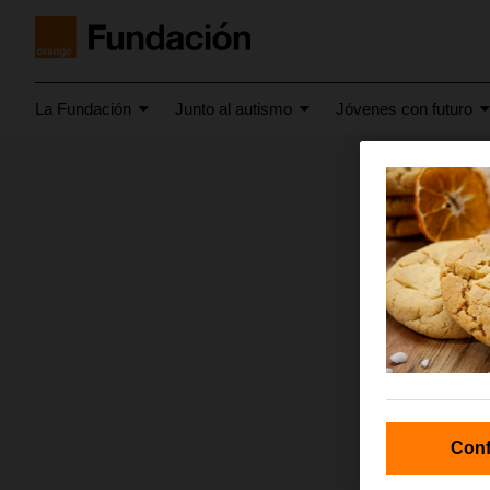
La Fundación
Junto al autismo
Jóvenes con futuro
mayo 2026
1000
Conf