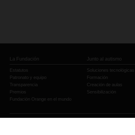
La Fundación
Junto al autismo
Estatutos
Soluciones tecnológicas
Patronato y equipo
Formación
Transparencia
Creación de aulas
Premios
Sensibilización
Fundación Orange en el mundo
© Orange 2026
Accesibilidad
Lectura accesible: Confort+