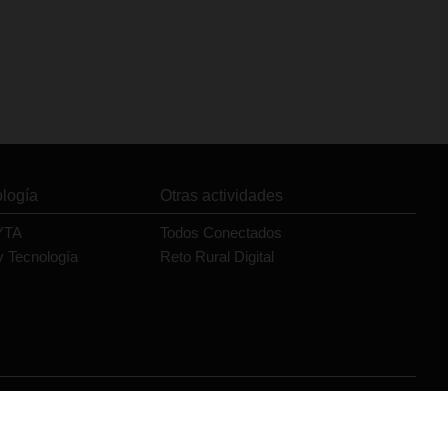
ología
Otras actividades
YTA
Todos Conectados
y Tecnología
Reto Rural Digital
Orange