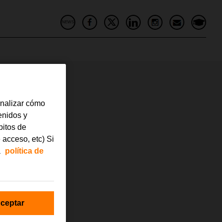
NEWS
analizar cómo
tenidos y
bitos de
 acceso, etc) Si
a
política de
ceptar