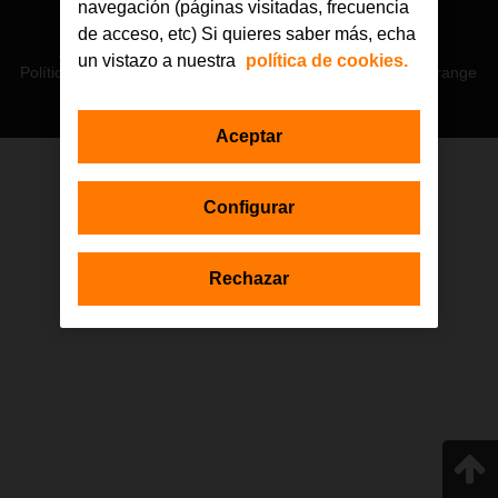
navegación (páginas visitadas, frecuencia
© Orange 2026
de acceso, etc) Si quieres saber más, echa
Accesibilidad
Lectura accesible: Confort+
Contacto
un vistazo a nuestra
política de cookies.
Política de privacidad
Política de cookies
Aviso legal
Orange
Aceptar
Estas actuaciones forman parte de la iniciativa Generación D
Configurar
impulsada por Red.es, Ministerio para la Transformación Digital y de
la Función Pública a través de la Secretaría de Estado de
Digitalización e Inteligencia Artificial, y están financiadas por el Plan de
Recuperación, Transformación y Resiliencia a través de los fondos
Rechazar
Next Generation de la Unión Europea, en el marco de la Inversión 1
del Componente 19 «Plan Nacional de Competencias Digitales».