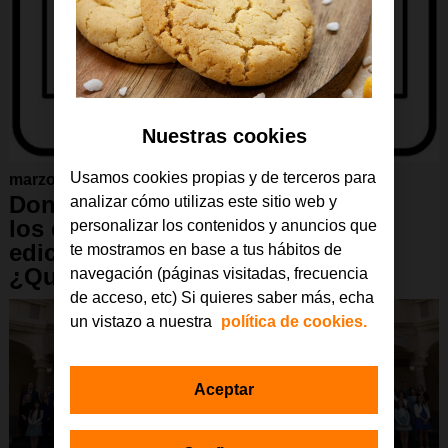
Nuestras cookies
Usamos cookies propias y de terceros para
marzo 2024
Don Felipe recibe en El Pardo a
analizar cómo utilizas este sitio web y
los escolares ganadores de las
personalizar los contenidos y anuncios que
ediciones 41ª y 42ª del certamen
te mostramos en base a tus hábitos de
¿Qué es un rey para ti?
navegación (páginas visitadas, frecuencia
de acceso, etc) Si quieres saber más, echa
un vistazo a nuestra
política de cookies.
Aceptar