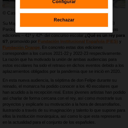
Configurar
© Casa de S.M. el Rey
Rechazar
Su Majestad el Rey ha recibido hoy, en el Palacio Real de El
Pardo, a los alumnos y alumnas ganadores de las dos últimas
ediciones – 41ª y 42ª- del concurso escolar
¿Qué es un rey para
ti?
, promovido por
Fundación Institucional Española (FIES)
y
Fundación Orange
. En concreto estas dos ediciones
corresponden a los cursos 2021-22 y 2022-23 respectivamente.
La razón que ha motivado la unión de ambas audiencias para
estos escolares ha sido el retraso en dichos eventos debido a los
aplazamientos obligados por la pandemia que se inició en 2020.
En esta nueva audiencia, la séptima de don Felipe durante su
reinado, el monarca ha podido conocer a los 40 escolares que
han acudido a la recepción real. Estos jóvenes artistas han podido
así charlar de forma cercana con el rey, así como mostrarle sus
proyectos y explicarle su motivación a la hora de desarrollarlos,
ilustrando a través de su imaginación y talento lo que supone para
ellos la institución monárquica, así como lo que esta representa
en la actualidad para el conjunto de los españoles.