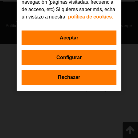
navegación (páginas visitadas, frecuencia
de acceso, etc) Si quieres saber más, echa
© Orange 2026
un vistazo a nuestra
política de cookies.
Accesibilidad
Lectura accesible: Confort+
Contacto
Política de privacidad
Política de cookies
Aviso legal
Orange
Aceptar
Configurar
Estas actuaciones forman parte de la iniciativa Generación D
impulsada por Red.es, Ministerio para la Transformación Digital y de
la Función Pública a través de la Secretaría de Estado de
Digitalización e Inteligencia Artificial, y están financiadas por el Plan de
Rechazar
Recuperación, Transformación y Resiliencia a través de los fondos
Next Generation de la Unión Europea, en el marco de la Inversión 1
del Componente 19 «Plan Nacional de Competencias Digitales».