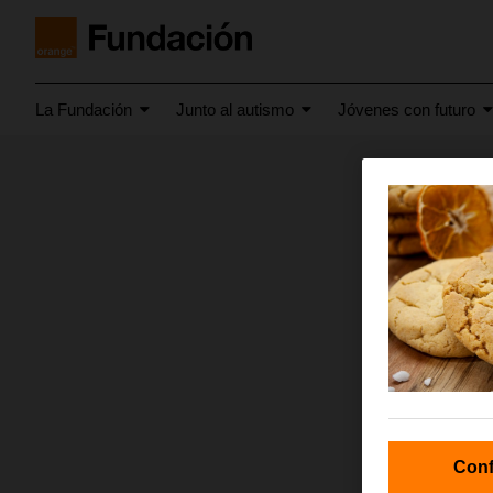
La Fundación
Junto al autismo
Jóvenes con futuro
enero 2016
prem
Conf