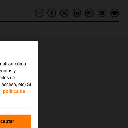
NEWS
analizar cómo
tenidos y
bitos de
 acceso, etc) Si
a
política de
ceptar