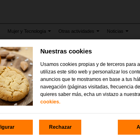
Mujer y Tecnología
Otras actividades
Noticias
Nuestras cookies
Usamos cookies propias y de terceros para 
o Fundación Secretariado
utilizas este sitio web y personalizar los con
anuncios que te mostramos en base a tus há
navegación (páginas visitadas, frecuencia de
Orange ha sido galardonada con el Premio Fundación Secretariado Gi
ormadora, por su apoyo firme para mejorar la empleabilidad de muj
quieres saber más, echa un vistazo a nuestr
 alta vulnerabilidad a través de la formación digital, abriendo así pue
cookies.
nal y personal.
viene a reconocer la labor del programa EDYTA, un programa de ámb
educación y transformación digital, destinado tanto a mujeres como a
igurar
Rechazar
A
tor que trabajan con colectivos femeninos en riesgo de exclusión y ba
 EDYTA está en marcha, precisamente, en dos aulas digitales junto c