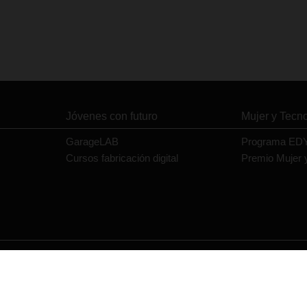
Jóvenes con futuro
Mujer y Tecn
GarageLAB
Programa ED
Cursos fabricación digital
Premio Mujer 
Contacto
Política de privacidad
Política de cookies
Aviso legal