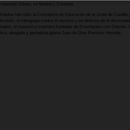
retariado Gitano, en Madrid y Córdoba.
emiados han sido: la Consejería de Educación de la Junta de Castilla
levisión, el Intergrupo contra el racismo y en defensa de la diversida
ropeo, el maestro y miembro fundador de Enseñantes con Gitanos J
lítico, abogado y periodista gitano Juan de Dios Ramírez Heredia.