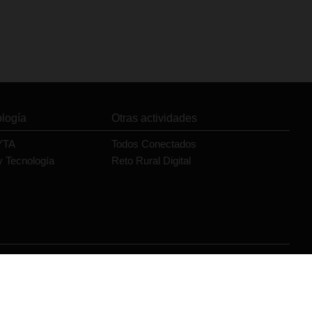
ología
Otras actividades
YTA
Todos Conectados
y Tecnología
Reto Rural Digital
Orange