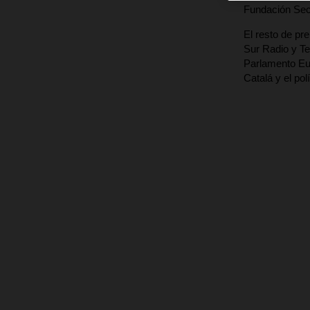
Fundación Sec
El resto de pr
Sur Radio y Te
Parlamento Eu
Catalá y el po