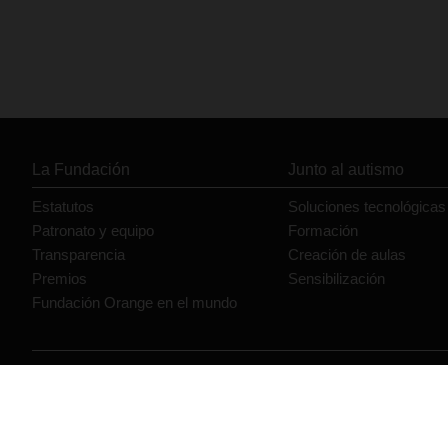
La Fundación
Junto al autismo
Estatutos
Soluciones tecnológicas
Patronato y equipo
Formación
Transparencia
Creación de aulas
Premios
Sensibilización
Fundación Orange en el mundo
© Orange 2026
Accesibilidad
Lectura accesible: Confort+