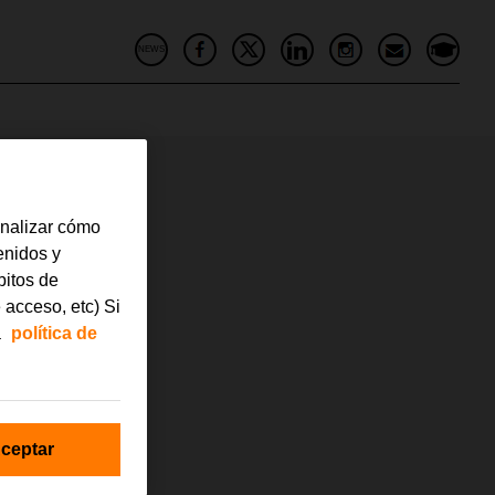
NEWS
analizar cómo
tenidos y
bitos de
 acceso, etc) Si
a
política de
ceptar