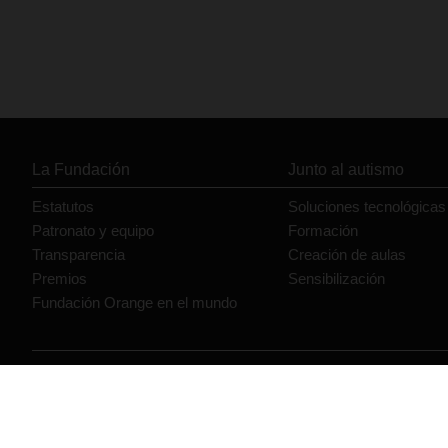
La Fundación
Junto al autismo
Estatutos
Soluciones tecnológicas
Patronato y equipo
Formación
Transparencia
Creación de aulas
Premios
Sensibilización
Fundación Orange en el mundo
© Orange 2026
Accesibilidad
Lectura accesible: Confort+