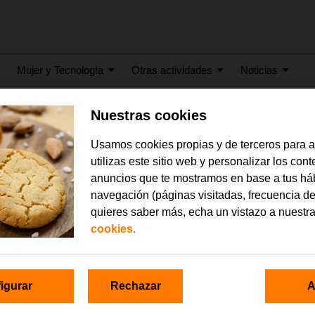
Mujer y Tecnología
Otras actividades
Noticias
Nuestras cookies
Usamos cookies propias y de terceros para 
ios_signoguias_romano
utilizas este sitio web y personalizar los con
anuncios que te mostramos en base a tus há
navegación (páginas visitadas, frecuencia de
quieres saber más, echa un vistazo a nuestr
cookies.
igurar
Rechazar
A