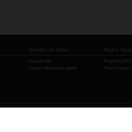
Jóvenes con futuro
Mujer y Tecn
GarageLAB
Programa ED
Cursos fabricación digital
Premio Mujer 
Contacto
Política de privacidad
Política de cookies
Aviso legal