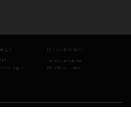
ología
Otras actividades
YTA
Todos Conectados
y Tecnología
Reto Rural Digital
Orange