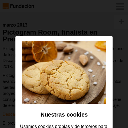
marzo 2013
Pictogram Room, finalista en
Premios Discapnet
Pictogram Room (La Habitación de los Pictogramas) ha sido uno
de los proyectos finalistas en la II edición de los Premios
Discapnet de la Fundación ONCE, entregados el 11 de marzo de
2013.
Pictogram Room supone una forma lúdica y entretenida de
avanzar en áreas clave del desarrollo, aprovechando los puntos
fuertes de cada persona. Mediante un sistema de cámara-
proyector y a través del reconocimiento del movimiento se
consigue reproducir la imagen de la persona junto con una serie
de elementos gráficos y musicales que guiarán su aprendizaje.
Nuestras cookies
Descarga gratuita en la web de Pictogram Room
El proyecto ha sido finalista en la primera categoría de los
Usamos cookies propias y de terceros para