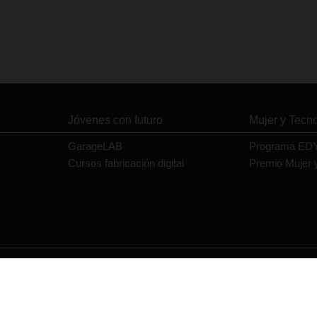
Jóvenes con futuro
Mujer y Tecn
GarageLAB
Programa ED
Cursos fabricación digital
Premio Mujer 
Contacto
Política de privacidad
Política de cookies
Aviso legal