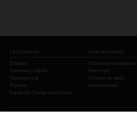
La Fundación
Junto al autismo
Estatutos
Soluciones tecnológicas
Patronato y equipo
Formación
Transparencia
Creación de aulas
Premios
Sensibilización
Fundación Orange en el mundo
© Orange 2026
Accesibilidad
Lectura accesible: Confort+