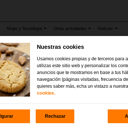
Mujer y Tecnología
Otras actividades
Noticias
Nuestras cookies
Usamos cookies propias y de terceros para 
ón de Honor en Colombia p
utilizas este sitio web y personalizar los con
sta
anuncios que te mostramos en base a tus há
navegación (páginas visitadas, frecuencia de
quieres saber más, echa un vistazo a nuestr
a orquesta
‘, cortometraje promovido por la Fundación Orange y dirigi
cookies.
 sido galardonado con una Mención de Honor por el jurado del Festiv
e 2016, de Colombia, donde el Jurado ha destacado que se trata de u
ncipio a fin, natural y sin pretensiones, una historia contada desde el d
 impacto que genera en su entorno sin proponérselo.
igurar
Rechazar
A
 como protagonista a Antonio Belmonte, un albaceteño que se ha conve