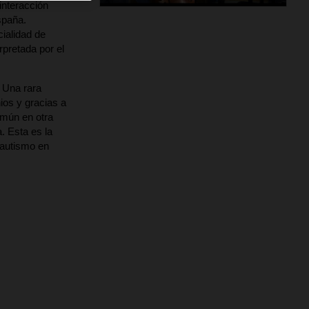
interacción
spaña.
ialidad de
pretada por el
. Una rara
ios y gracias a
omún en otra
. Esta es la
 autismo en