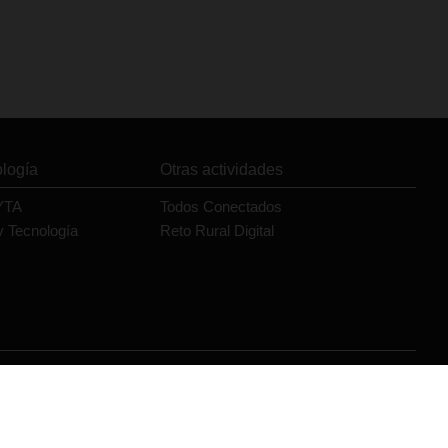
ología
Otras actividades
YTA
Todos Conectados
y Tecnología
Reto Rural Digital
Orange