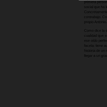
primera person
social que ha 
Concretamente 
contrabajo. Co
propio Antonio.
Como dice la s
cualidad que s
ese oído perf
faceta: tiene 
historia de un
llegar a un gr