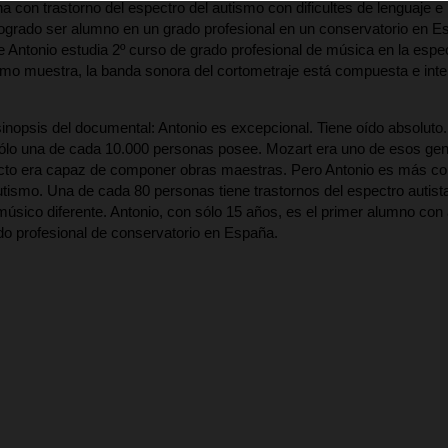
a con trastorno del espectro del autismo con dificultes de lenguaje e 
logrado ser alumno en un grado profesional en un conservatorio en E
Antonio estudia 2º curso de grado profesional de música en la espec
mo muestra, la banda sonora del cortometraje está compuesta e inter
inopsis del documental: Antonio es excepcional. Tiene oído absoluto
ólo una de cada 10.000 personas posee. Mozart era uno de esos gen
ecto era capaz de componer obras maestras. Pero Antonio es más c
autismo. Una de cada 80 personas tiene trastornos del espectro autista
 músico diferente. Antonio, con sólo 15 años, es el primer alumno con
ado profesional de conservatorio en España.