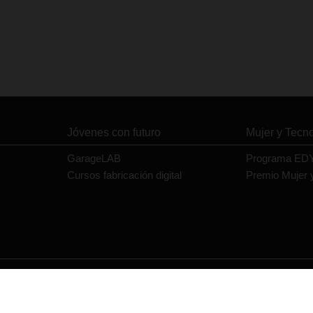
Jóvenes con futuro
Mujer y Tecn
GarageLAB
Programa ED
Cursos fabricación digital
Premio Mujer 
Contacto
Política de privacidad
Política de cookies
Aviso legal