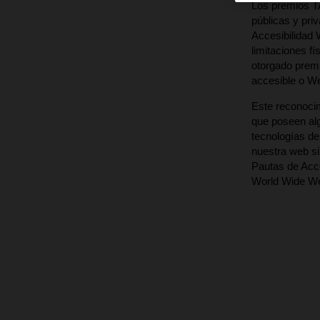
Los premios TAW
públicas y pri
Accesibilidad 
limitaciones f
otorgado prem
accesible o W
Este reconocim
que poseen al
tecnologías de
nuestra web sin
Pautas de Acce
World Wide We