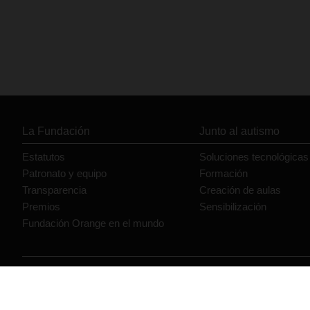
La Fundación
Junto al autismo
Estatutos
Soluciones tecnológicas
Patronato y equipo
Formación
Transparencia
Creación de aulas
Premios
Sensibilización
Fundación Orange en el mundo
© Orange 2026
Accesibilidad
Lectura accesible: Confort+