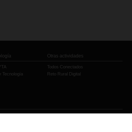
ología
Otras actividades
YTA
Todos Conectados
y Tecnología
Reto Rural Digital
Orange