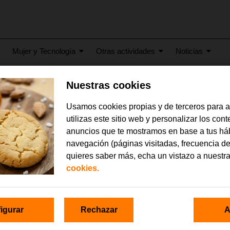
Mujer y Tecnología
Otras actividades
Noticias
Nuestras cookies
2009
ción Orange, finalista en
Usamos cookies propias y de terceros para 
utilizas este sitio web y personalizar los con
anuncios que te mostramos en base a tus há
 de la Fundación Orange ha sido reconocida como Finalista en los 
navegación (páginas visitadas, frecuencia de
idad Web, convocados por la Fundación CTIC con la colaboración del
quieres saber más, echa un vistazo a nuestr
Asturias.
cookies.
ge ha sido premiada como Finalista en la categoría de Web de Enti
o más Accesible, donde ha resultado ganadora la página web de Con
ión Orange, la otra finalista ha sido la página web de la Asociación G
igurar
Rechazar
A
.