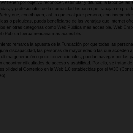
 tienen por objetivo reconocer, estimular y difundir, la labor de las 
vadas, y profesionales de la comunidad hispana que trabajan en pro de
Web y que, contribuyen, así, a que cualquier persona, con independe
ísicas o psíquicas, pueda beneficiarse de las ventajas que Internet of
ios en otras categorías como Web Pública más accesible, Web Emp
eb Pública Iberoamericana más accesible.
iento remarca la apuesta de la Fundación por que todas las personas
guna discapacidad, las personas de mayor edad o las que acceden a 
 última generación o poco convencionales, puedan navegar por las p
 encontrar dificultades de acceso y usabilidad. Por ello, se tratan de
sibilidad al Contenido en la Web 1.0 establecidas por el W3C (Conso
b).