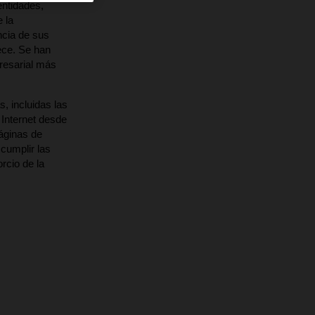
entidades,
 la
ncia de sus
rece. Se han
resarial más
, incluidas las
Internet desde
áginas de
 cumplir las
rcio de la