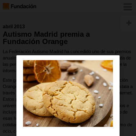
abril 2013
Autismo Madrid premia a
Fundación Orange
La Federación Autismo Madrid ha concedido uno de sus premios
anuales a la Fundación Orange, por mejorar la calidad de vida de
las personas con TEA mediante el uso de las tecnologías de la
información y la comunicación.
Este galardón reconoce una decidida apuesta que la Fundación
Orange viene desarrollando desde hace años y que se constata a
través de diferentes aplicaciones de descarga gratuita en Internet.
Estos proyectos, que se realizan en colaboración con
universidades, expertos, empresas, asociaciones de usuarios e
incluyendo a los usuarios finales en el proceso de desarrollo de
esas herramientas, abarcan diferentes aspectos de la vida
cotidiana de las personas con autismo, tanto educativos como de
ocio, comunicación, planificación, etc. Ejemplos de estas