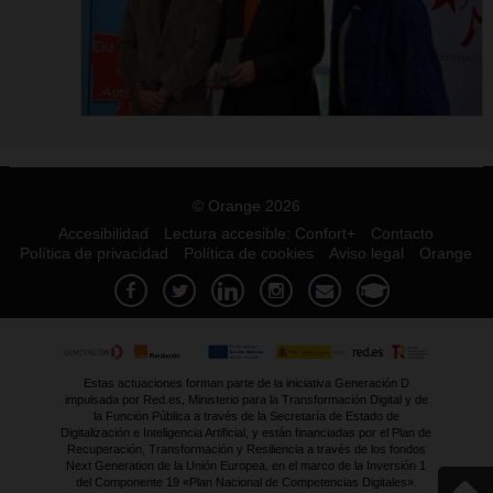
© Orange 2026
Accesibilidad
Lectura accesible: Confort+
Contacto
Política de privacidad
Política de cookies
Aviso legal
Orange
Estas actuaciones forman parte de la iniciativa Generación D
impulsada por Red.es, Ministerio para la Transformación Digital y de
la Función Pública a través de la Secretaría de Estado de
Digitalización e Inteligencia Artificial, y están financiadas por el Plan de
Recuperación, Transformación y Resiliencia a través de los fondos
Next Generation de la Unión Europea, en el marco de la Inversión 1
del Componente 19 «Plan Nacional de Competencias Digitales».