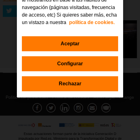
navegación (páginas visitadas, frecuencia
Enviar
de acceso, etc) Si quieres saber más, echa
un vistazo a nuestra
política de cookies.
Aceptar
Configurar
Rechazar
© Orange 2026
Accesibilidad
Lectura accesible: Confort+
Contacto
Política de privacidad
Política de cookies
Aviso legal
Orange
Estas actuaciones forman parte de la iniciativa Generación D
impulsada por Red.es, Ministerio para la Transformación Digital y de