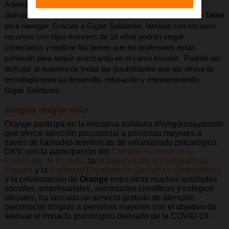
Además ampliamos el plazo a las familias que ya estaban
disfrutando de internet “4G en casa”, gratis, router Wifi 4G y Tablet
para navegar. Gracias a Gigas Solidarios, familias con escasos
recursos con hijos menores de 18 años podrán seguir
conectados y realizar las tareas que los profesores están
poniendo para seguir avanzando en el curso escolar. Podrán así
disfrutar al máximo de todas las posibilidades que les ofrece la
tecnología para su desarrollo, educación y entretenimiento.
Gigas Solidarios
Ningún mayor solo
Orange participa en la iniciativa solidaria #Ningúnmayorsolo
que ofrece atención psicosocial a personas mayores a
través de llamadas telefónicas de voluntariado psicológico.
DKV, con la participación del
Consejo General de la
Psicología de España
, la
Plataforma del Voluntariado de
España
y la
Sociedad Española de Geriatría y Gerontología
y la colaboración de
Orange
entre otras muchas entidades
sociales, empresariales, sociedades científicas y colegios
oficiales, ha lanzado un servicio gratuito de atención
psicosocial dirigido a personas mayores con el objetivo de
atenuar el impacto psicológico derivado de la COVID-19.