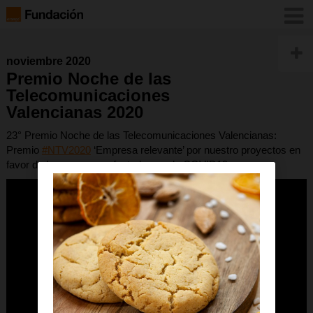
noviembre 2020
Premio Noche de las
Telecomunicaciones
Valencianas 2020
23° Premio Noche de las Telecomunicaciones
Valencianas:
Premio
#NTV2020
‘Empresa relevante’ por nuestro proyectos en
favor de las personas afectadas por la COVID19.