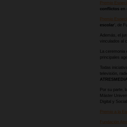
Premio Especia
conflictos en 
Premio Especia
escolar
’, de F
Además, el jur
vinculados al 
La ceremonia d
principales ag
Todas iniciati
televisión, r
ATRESMEDIA 
Por su parte, 
Máster Univers
Digital y Soci
Premio a la E
Fundación Atr