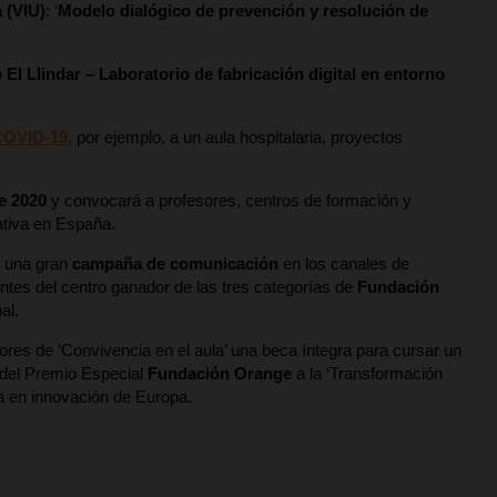
 (VIU)
: ‘
Modelo dialógico de prevención y resolución de
El Llindar – Laboratorio de fabricación digital en entorno
COVID-19,
por ejemplo, a un aula hospitalaria, proyectos
e 2020
y convocará a profesores, centros de formación y
ativa en España.
e una gran
campaña de comunicación
en los canales de
es del centro ganador de las tres categorías de
Fundación
al.
res de ‘Convivencia en el aula’ una beca íntegra para cursar un
r del Premio Especial
Fundación Orange
a la ‘Transformación
cia en innovación de Europa.