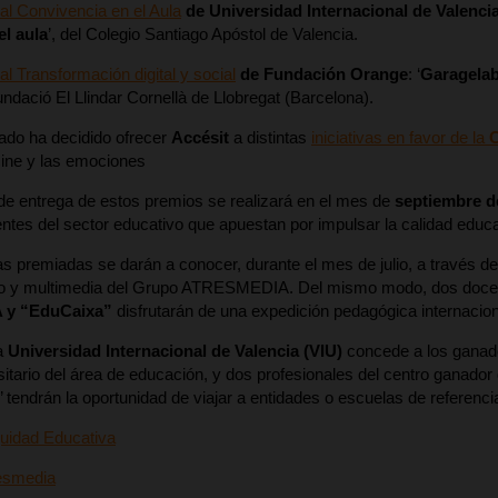
l Convivencia en el Aula
de Universidad Internacional de Valencia
el aula
’, del Colegio Santiago Apóstol de Valencia.
l Transformación digital y social
de Fundación Orange
: ‘
Garagelab 
undació El Llindar Cornellà de Llobregat (Barcelona).
ado ha decidido ofrecer
Accésit
a distintas
iniciativas en favor de la
cine y las emociones
e entrega de estos premios se realizará en el mes de
septiembre d
entes del sector educativo que apuestan por impulsar la calidad educ
vas premiadas se darán a conocer, durante el mes de julio, a través d
adio y multimedia del Grupo ATRESMEDIA. Del mismo modo, dos docent
y “EduCaixa”
disfrutarán de una expedición pedagógica internacion
la
Universidad Internacional de Valencia (VIU)
concede a los ganado
itario del área de educación, y dos profesionales del centro ganado
al’ tendrán la oportunidad de viajar a entidades o escuelas de referen
quidad Educativa
esmedia