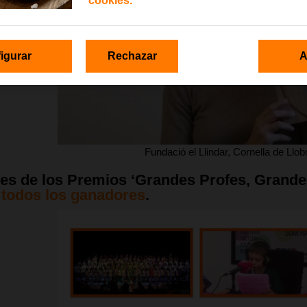
cookies.
igurar
Rechazar
A
Fundació el Llindar, Cornella de Llo
s de los Premios ‘Grandes Profes, Grandes 
 todos los ganadores
.