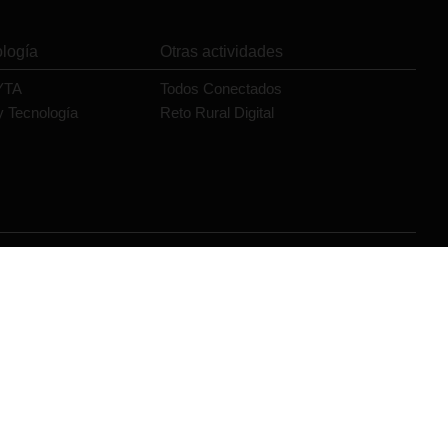
ología
Otras actividades
YTA
Todos Conectados
y Tecnología
Reto Rural Digital
Orange
és de la Secretaría de Estado de Digitalización e Inteligencia
el marco de la Inversión 1 del Componente 19 «Plan Nacional de