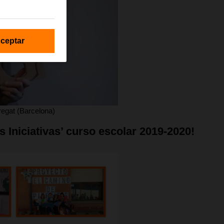
ceptar
bregat (Barcelona)
Iniciativas’ curso escolar 2019-2020!