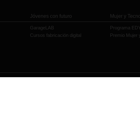
Jóvenes con futuro
Mujer y Tecn
GarageLAB
Programa ED
Cursos fabricación digital
Premio Mujer 
Contacto
Política de privacidad
Política de cookies
Aviso legal
impulsada por Red.es, Ministerio para la Transformación Digital y de la Función Pública a trav
Transformación y Resiliencia a través de los fondos Next Generation de la Unión Europea, en 
Competencias Digitales».