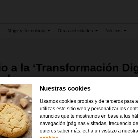
Mujer y Tecnología
Otras actividades
Noticias
o a la ‘Transformación Dig
indar
Nuestras cookies
pecial Fundación Orange a la ‘Transformaci
Usamos cookies propias y de terceros para 
b El Llindar – Laboratorio de fabricación di
utilizas este sitio web y personalizar los con
anuncios que te mostramos en base a tus há
navegación (páginas visitadas, frecuencia de
quieres saber más, echa un vistazo a nuestr