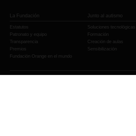
La Fundación
Junto al autismo
Estatutos
Soluciones tecnológicas
Patronato y equipo
Formación
Transparencia
Creación de aulas
Premios
Sensibilización
Fundación Orange en el mundo
© Orange 2026
Accesibilidad
Lectura accesible: Confort+
Estas actuaciones forman parte de la iniciativa Generación D 
Artificial, y están financiadas por el Plan de Recuperación, 