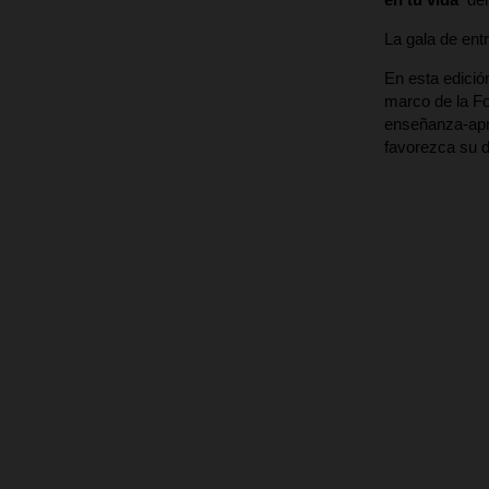
La gala de ent
En esta edició
marco de la F
enseñanza-apre
favorezca su d