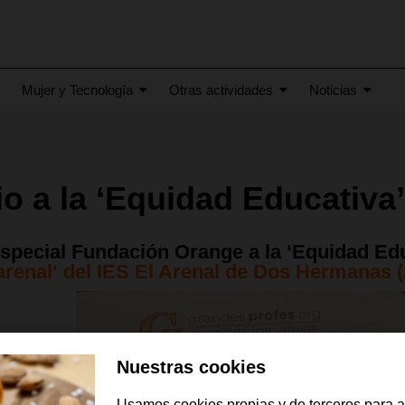
Mujer y Tecnología
Otras actividades
Noticias
o a la ‘Equidad Educativa
special Fundación Orange a la ‘Equidad Edu
renal‘ del IES El Arenal de Dos Hermanas (S
Nuestras cookies
Usamos cookies propias y de terceros para 