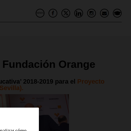
NEWS
’ Fundación Orange
cativa’ 2018-2019 para el
Proyecto
evilla).
analizar cómo