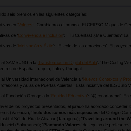
do seis premios en las siguientes categorías:
tivas en ‘
Valores
’: ‘Cambiamos el mundo‘. El CEIPSO Miguel de Cer
tivas de ‘
Convivencia e Inclusión
’: ‘¡Tú Cuentas! ¿Me Cuentas?‘ La in
tivas de ‘
Motivación y Éxito
’: ‘El cole de las emociones’. El proyec
ial SAMSUNG a la ‘
Transformación Digital del Aula
’: ‘The Coding Wo
entros de España, Turquía, Italia y Portugal.
al Universidad Internacional de Valencia a ‘
Nuevos Contextos y Proc
Profesores y Aulas de Puertas Abiertas’. Esta iniciativa del IES Julio
al Fundación Orange a la ‘
Equidad Educativa
’: ‘@ironartarenal‘. En
 nivel de los proyectos presentados, el jurado ha acordado conceder l
eros (Valencia);
‘
Incluidos somos más especiales
’
del Colegio Camb
 Institut Sòl-de-Riu de Alcanar (Tarragona);
‘
Travelling around the 
ldunciel (Salamanca);
‘
Plantando Valores
’
del equipo de profesores 
l equipo de profesores del CEPA Casa de la Cultura de Getafe (Madri