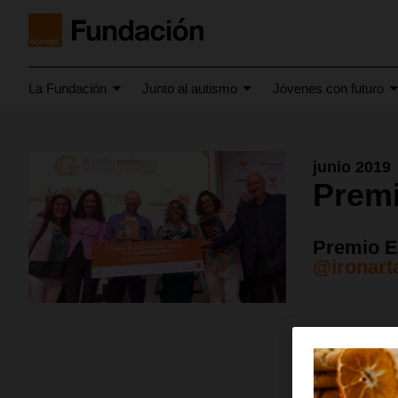
La Fundación
Junto al autismo
Jóvenes con futuro
junio 2019
Premi
Premio E
@ironarta