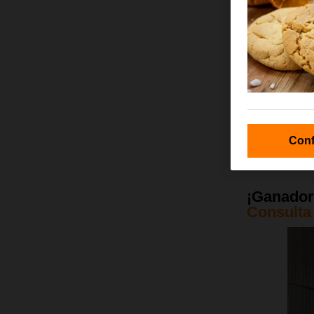
Conf
¡Ganadore
Consulta