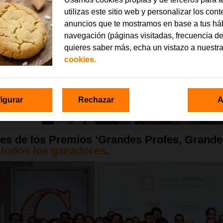
utilizas este sitio web y personalizar los con
anuncios que te mostramos en base a tus há
navegación (páginas visitadas, frecuencia de
quieres saber más, echa un vistazo a nuestr
cookies.
igurar
Rechazar
A
s de los Premios ‘Grandes Profes, Grandes 
 todos los ganadores
.