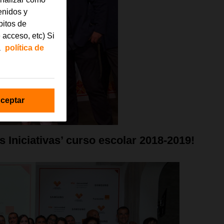
tenidos y
bitos de
 acceso, etc) Si
a
política de
ceptar
Iniciativas’ curso escolar 2018-2019!