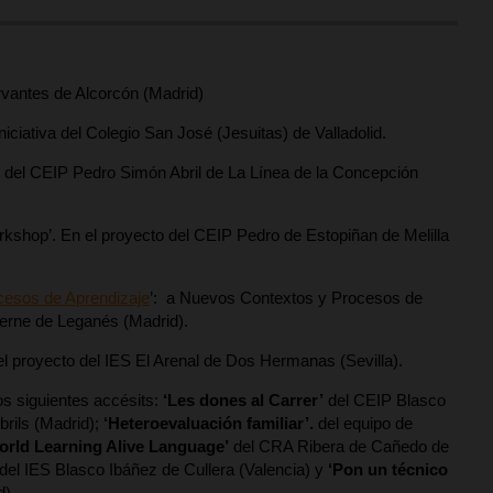
vantes de Alcorcón (Madrid)
iciativa del Colegio San José (Jesuitas) de Valladolid.
to del CEIP Pedro Simón Abril de La Línea de la Concepción
rkshop’. En el proyecto del CEIP Pedro de Estopiñan de Melilla
esos de Aprendizaje
’: a Nuevos Contextos y Procesos de
 Verne de Leganés (Madrid).
 el proyecto del IES El Arenal de Dos Hermanas (Sevilla).
os siguientes accésits:
‘
Les dones al Carrer
’
del CEIP Blasco
rils (Madrid);
‘
Heteroevaluación familiar
’.
del
equipo de
World Learning Alive Language
’
del CRA Ribera de Cañedo de
del IES Blasco Ibáñez de Cullera (Valencia) y
‘Pon un técnico
d).