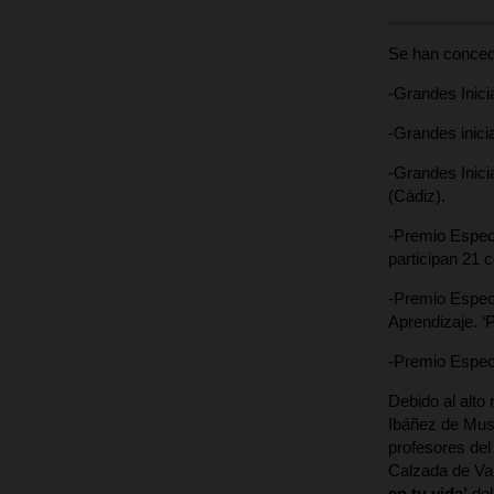
Se han concedi
-Grandes Inicia
-Grandes inicia
-Grandes Inicia
(Cádiz).
-Premio Espec
participan 21 c
-Premio Especi
Aprendizaje. ‘
-Premio Especi
Debido al alto
Ibáñez de Mus
profesores del
Calzada de Va
en tu vida’
de