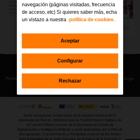
navegación (páginas visitadas, frecuencia
de acceso, etc) Si quieres saber más, echa
un vistazo a nuestra
política de cookies.
Aceptar
Configurar
© Orange 2026
Accesibilidad
Lectura accesible: Confort+
Contacto
Política de privacidad
Política de cookies
Aviso legal
Orange
Rechazar
Estas actuaciones forman parte de la iniciativa Generación D
impulsada por Red.es, Ministerio para la Transformación Digital y de
la Función Pública a través de la Secretaría de Estado de
Digitalización e Inteligencia Artificial, y están financiadas por el Plan de
Recuperación, Transformación y Resiliencia a través de los fondos
Next Generation de la Unión Europea, en el marco de la Inversión 1