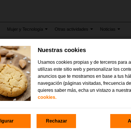
Mujer y Tecnología
Otras actividades
Noticias
Nuestras cookies
2023
o-Voluntarios-del-Ano-20
Usamos cookies propias y de terceros para 
utilizas este sitio web y personalizar los con
anuncios que te mostramos en base a tus há
navegación (páginas visitadas, frecuencia de
quieres saber más, echa un vistazo a nuestr
cookies.
igurar
Rechazar
A