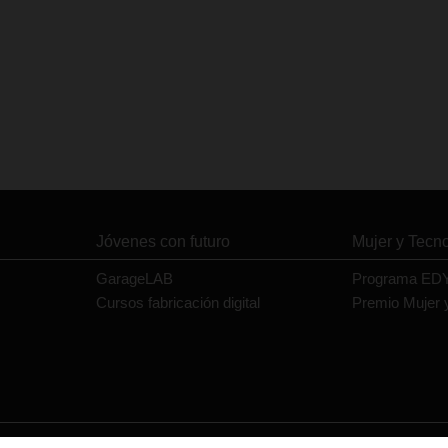
Jóvenes con futuro
Mujer y Tecn
GarageLAB
Programa ED
Cursos fabricación digital
Premio Mujer 