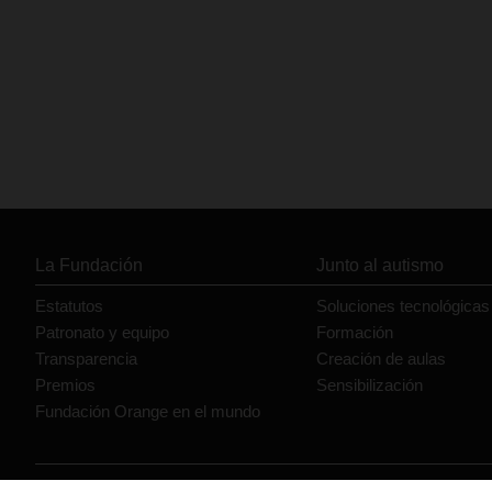
La Fundación
Junto al autismo
Estatutos
Soluciones tecnológicas
Patronato y equipo
Formación
Transparencia
Creación de aulas
Premios
Sensibilización
Fundación Orange en el mundo