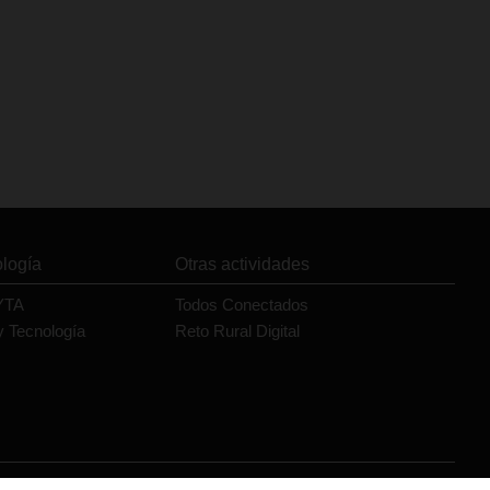
ología
Otras actividades
YTA
Todos Conectados
y Tecnología
Reto Rural Digital