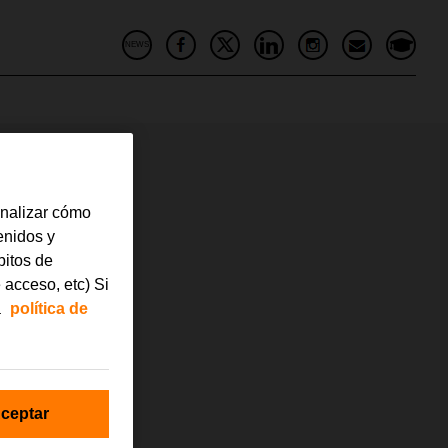
NEWS
23
analizar cómo
tenidos y
bitos de
 acceso, etc) Si
a
política de
ceptar