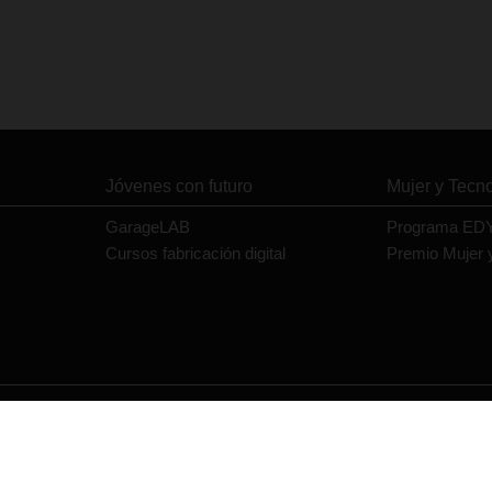
Jóvenes con futuro
Mujer y Tecn
GarageLAB
Programa ED
Cursos fabricación digital
Premio Mujer 
Contacto
Política de privacidad
Política de cookies
Aviso legal