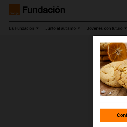
La Fundación
Junto al autismo
Jóvenes con futuro
diciembre 
Entre
Conf