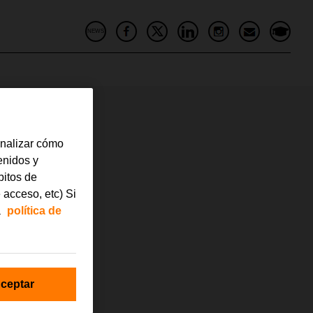
NEWS
analizar cómo
tenidos y
bitos de
 acceso, etc) Si
a
política de
ceptar