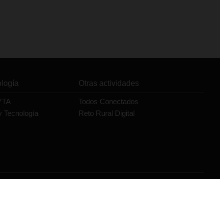
ología
Otras actividades
YTA
Todos Conectados
y Tecnología
Reto Rural Digital
Orange