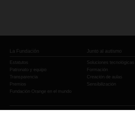
La Fundación
Junto al autismo
Estatutos
Soluciones tecnológicas
Patronato y equipo
Formación
Transparencia
Creación de aulas
Premios
Sensibilización
Fundación Orange en el mundo
© Orange 2026
Accesibilidad
Lectura accesible: Confort+