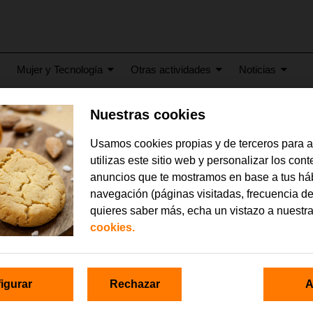
Mujer y Tecnología
Otras actividades
Noticias
Nuestras cookies
2023
Usamos cookies propias y de terceros para 
ga-cestas-9.1
utilizas este sitio web y personalizar los con
anuncios que te mostramos en base a tus há
navegación (páginas visitadas, frecuencia de
quieres saber más, echa un vistazo a nuestr
cookies.
igurar
Rechazar
A