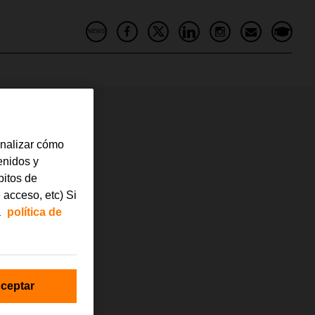
NEWS
analizar cómo
tenidos y
bitos de
 acceso, etc) Si
a
política de
ceptar