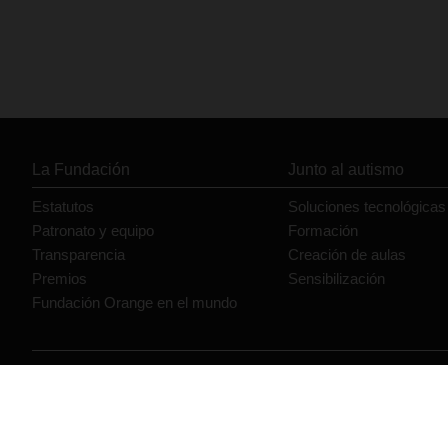
La Fundación
Junto al autismo
Estatutos
Soluciones tecnológicas
Patronato y equipo
Formación
Transparencia
Creación de aulas
Premios
Sensibilización
Fundación Orange en el mundo
© Orange 2026
Accesibilidad
Lectura accesible: Confort+