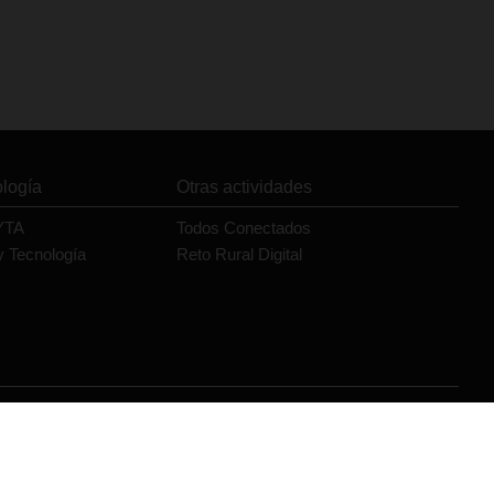
ología
Otras actividades
YTA
Todos Conectados
y Tecnología
Reto Rural Digital
Orange