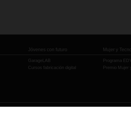
Jóvenes con futuro
Mujer y Tecn
GarageLAB
Programa ED
Cursos fabricación digital
Premio Mujer 
Contacto
Política de privacidad
Política de cookies
Aviso legal