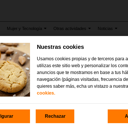
Mujer y Tecnología
Otras actividades
Noticias
Nuestras cookies
2023
Usamos cookies propias y de terceros para 
a-Policia-Uso-seguro
utilizas este sitio web y personalizar los con
anuncios que te mostramos en base a tus há
navegación (páginas visitadas, frecuencia de
quieres saber más, echa un vistazo a nuestr
cookies.
igurar
Rechazar
A