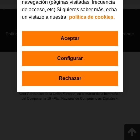
navegación (páginas visitadas, frecuencia
de acceso, etc) Si quieres saber más, echa
un vistazo a nuestra
política de cookies.
© Orange 2026
Accesibilidad
Lectura accesible: Confort+
Contacto
Política de privacidad
Política de cookies
Aviso legal
Orange
Aceptar
Configurar
Estas actuaciones forman parte de la iniciativa Generación D
impulsada por Red.es, Ministerio para la Transformación Digital y de
Rechazar
la Función Pública a través de la Secretaría de Estado de
Digitalización e Inteligencia Artificial, y están financiadas por el Plan de
Recuperación, Transformación y Resiliencia a través de los fondos
Next Generation de la Unión Europea, en el marco de la Inversión 1
del Componente 19 «Plan Nacional de Competencias Digitales».