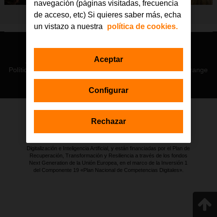
navegación (páginas visitadas, frecuencia
de acceso, etc) Si quieres saber más, echa
un vistazo a nuestra
política de cookies.
© Orange 2026
Aceptar
Accesibilidad
Lectura accesible: Confort+
Contacto
Política de privacidad
Política de cookies
Aviso legal
Orange
Configurar
Rechazar
Estas actuaciones forman parte de la iniciativa Generación D
impulsada por Red.es, Ministerio para la Transformación Digital y de
la Función Pública a través de la Secretaría de Estado de
Digitalización e Inteligencia Artificial, y están financiadas por el Plan de
Recuperación, Transformación y Resiliencia a través de los fondos
Next Generation de la Unión Europea, en el marco de la Inversión 1
del Componente 19 «Plan Nacional de Competencias Digitales».