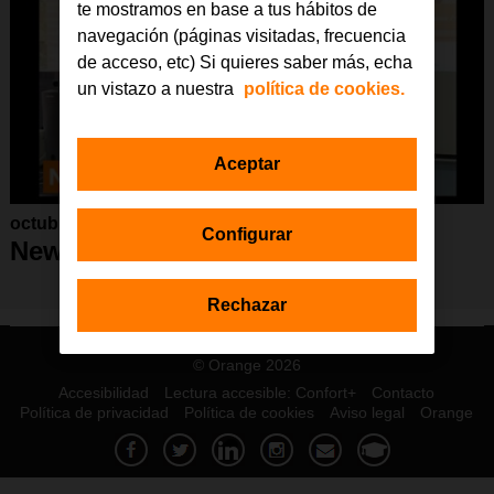
te mostramos en base a tus hábitos de
navegación (páginas visitadas, frecuencia
de acceso, etc) Si quieres saber más, echa
un vistazo a nuestra
política de cookies.
Aceptar
octubre 2022
Configurar
Newsletter octubre 2022
Rechazar
© Orange 2026
Accesibilidad
Lectura accesible: Confort+
Contacto
Política de privacidad
Política de cookies
Aviso legal
Orange