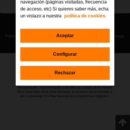
navegación (páginas visitadas, frecuencia
de acceso, etc) Si quieres saber más, echa
un vistazo a nuestra
política de cookies.
© Orange 2026
Accesibilidad
Lectura accesible: Confort+
Contacto
Aceptar
Política de privacidad
Política de cookies
Aviso legal
Orange
Configurar
Estas actuaciones forman parte de la iniciativa Generación D
Rechazar
impulsada por Red.es, Ministerio para la Transformación Digital y de
la Función Pública a través de la Secretaría de Estado de
Digitalización e Inteligencia Artificial, y están financiadas por el Plan de
Recuperación, Transformación y Resiliencia a través de los fondos
Next Generation de la Unión Europea, en el marco de la Inversión 1
del Componente 19 «Plan Nacional de Competencias Digitales».