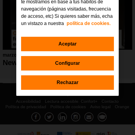
te mostramos en base a tus hábitos de
navegación (páginas visitadas, frecuencia
de acceso, etc) Si quieres saber más, echa
un vistazo a nuestra
política de cookies.
Aceptar
marzo 2023
Newsletter marzo 2023
Configurar
Rechazar
© Orange 2026
Accesibilidad
Lectura accesible: Confort+
Contacto
Política de privacidad
Política de cookies
Aviso legal
Orange