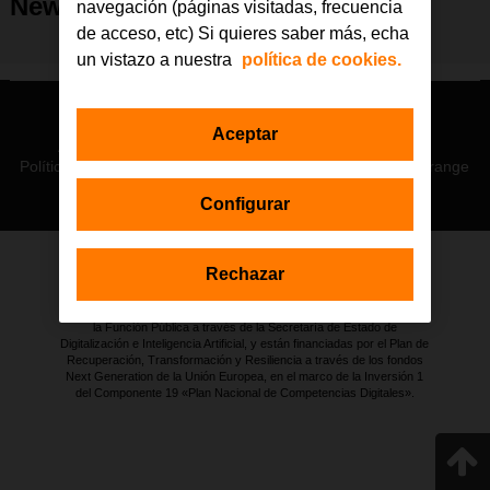
Newsletter julio 2021
navegación (páginas visitadas, frecuencia
de acceso, etc) Si quieres saber más, echa
un vistazo a nuestra
política de cookies.
© Orange 2026
Aceptar
Accesibilidad
Lectura accesible: Confort+
Contacto
Política de privacidad
Política de cookies
Aviso legal
Orange
Configurar
Rechazar
Estas actuaciones forman parte de la iniciativa Generación D
impulsada por Red.es, Ministerio para la Transformación Digital y de
la Función Pública a través de la Secretaría de Estado de
Digitalización e Inteligencia Artificial, y están financiadas por el Plan de
Recuperación, Transformación y Resiliencia a través de los fondos
Next Generation de la Unión Europea, en el marco de la Inversión 1
del Componente 19 «Plan Nacional de Competencias Digitales».