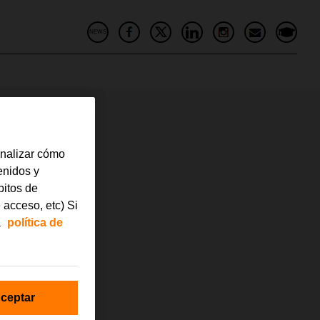
NEWS
analizar cómo
tenidos y
bitos de
 acceso, etc) Si
a
política de
ceptar