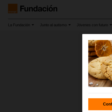
La Fundación
Junto al autismo
Jóvenes con futuro
enero 2019
newsl
Conf