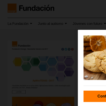
La Fundación
Junto al autismo
Jóvenes con futuro
febrero 20
Newsl
Conf