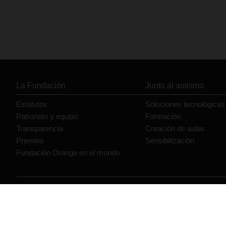
La Fundación
Junto al autismo
Estatutos
Soluciones tecnológicas
Patronato y equipo
Formación
Transparencia
Creación de aulas
Premios
Sensibilización
Fundación Orange en el mundo
© Orange 2026
Accesibilidad
Lectura accesible: Confort+