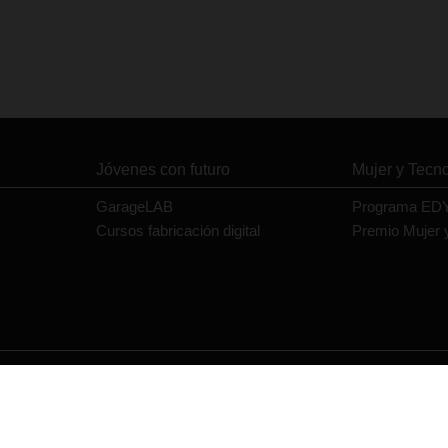
Jóvenes con futuro
Mujer y Tecn
GarageLAB
Programa ED
Cursos fabricación digital
Premio Mujer 
Contacto
Política de privacidad
Política de cookies
Aviso legal