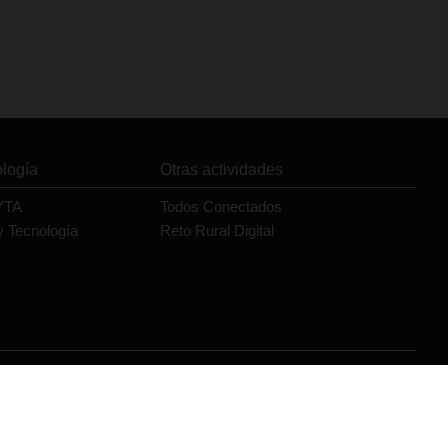
ología
Otras actividades
YTA
Todos Conectados
y Tecnología
Reto Rural Digital
Orange