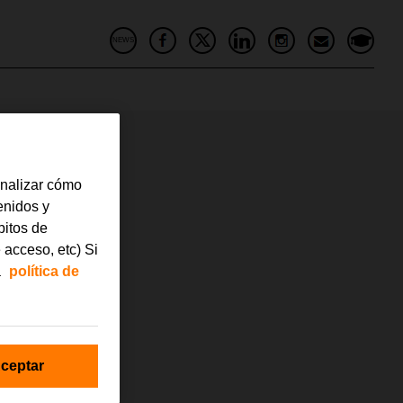
NEWS
analizar cómo
tenidos y
bitos de
 acceso, etc) Si
a
política de
ceptar