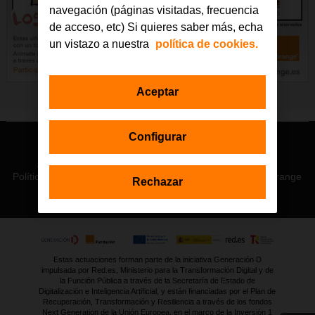
navegación (páginas visitadas, frecuencia
de acceso, etc) Si quieres saber más, echa
un vistazo a nuestra
política de cookies.
Aceptar
Configurar
© Orange 2026
Accesibilidad
Lectura accesible: Confort+
Contacto
Política de privacidad
Política de cookies
Aviso legal
Orange
Rechazar
Estas actuaciones forman parte de la iniciativa Generación D
impulsada por Red.es, Ministerio para la Transformación Digital y de
la Función Pública a través de la Secretaría de Estado de
Digitalización e Inteligencia Artificial, y están financiadas por el Plan de
Recuperación, Transformación y Resiliencia a través de los fondos
Next Generation de la Unión Europea, en el marco de la Inversión 1