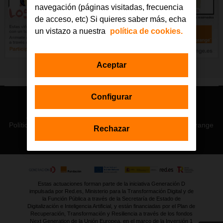
navegación (páginas visitadas, frecuencia
de acceso, etc) Si quieres saber más, echa
un vistazo a nuestra
política de cookies.
Aceptar
Configurar
© Orange 2026
Accesibilidad
Lectura accesible: Confort+
Contacto
Política de privacidad
Política de cookies
Aviso legal
Orange
Rechazar
Estas actuaciones forman parte de la iniciativa Generación D
impulsada por Red.es, Ministerio para la Transformación Digital y de
la Función Pública a través de la Secretaría de Estado de
Digitalización e Inteligencia Artificial, y están financiadas por el Plan de
Recuperación, Transformación y Resiliencia a través de los fondos
Next Generation de la Unión Europea, en el marco de la Inversión 1