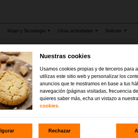
Mujer y Tecnología
Otras actividades
Noticias
Nuestras cookies
 2016
a 29 de agosto de 2016
Usamos cookies propias y de terceros para 
utilizas este sitio web y personalizar los con
anuncios que te mostramos en base a tus há
navegación (páginas visitadas, frecuencia de
quieres saber más, echa un vistazo a nuestr
cookies.
igurar
Rechazar
A