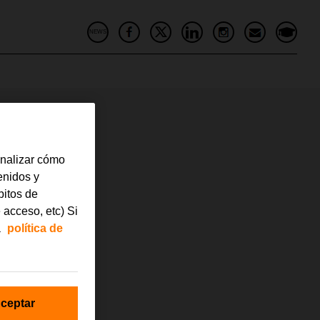
NEWS
analizar cómo
tenidos y
bitos de
 acceso, etc) Si
a
política de
ceptar