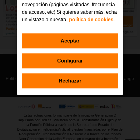
navegación (páginas visitadas, frecuencia
de acceso, etc) Si quieres saber más, echa
un vistazo a nuestra
política de cookies.
Aceptar
Configurar
© Orange 2026
Accesibilidad
Lectura accesible: Confort+
Contacto
Política de privacidad
Política de cookies
Aviso legal
Orange
Rechazar
Estas actuaciones forman parte de la iniciativa Generación D
impulsada por Red.es, Ministerio para la Transformación Digital y de
la Función Pública a través de la Secretaría de Estado de
Digitalización e Inteligencia Artificial, y están financiadas por el Plan de
Recuperación, Transformación y Resiliencia a través de los fondos
Next Generation de la Unión Europea, en el marco de la Inversión 1