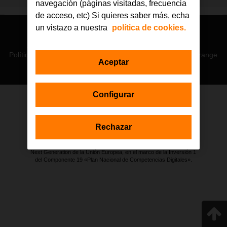
navegación (páginas visitadas, frecuencia
de acceso, etc) Si quieres saber más, echa
un vistazo a nuestra
política de cookies.
© Orange 2026
Accesibilidad
Lectura accesible: Confort+
Contacto
Política de privacidad
Política de cookies
Aviso legal
Orange
Aceptar
Configurar
Estas actuaciones forman parte de la iniciativa Generación D
impulsada por Red.es, Ministerio para la Transformación Digital y de
Rechazar
la Función Pública a través de la Secretaría de Estado de
Digitalización e Inteligencia Artificial, y están financiadas por el Plan de
Recuperación, Transformación y Resiliencia a través de los fondos
Next Generation de la Unión Europea, en el marco de la Inversión 1
del Componente 19 «Plan Nacional de Competencias Digitales».