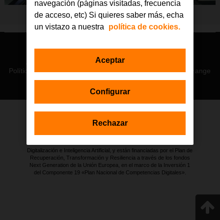
navegación (páginas visitadas, frecuencia
de acceso, etc) Si quieres saber más, echa
un vistazo a nuestra
política de cookies.
© Orange 2026
Aceptar
Accesibilidad
Lectura accesible: Confort+
Contacto
Política de privacidad
Política de cookies
Aviso legal
Orange
Configurar
Rechazar
Estas actuaciones forman parte de la iniciativa Generación D
impulsada por Red.es, Ministerio para la Transformación Digital y de
la Función Pública a través de la Secretaría de Estado de
Digitalización e Inteligencia Artificial, y están financiadas por el Plan de
Recuperación, Transformación y Resiliencia a través de los fondos
Next Generation de la Unión Europea, en el marco de la Inversión 1
del Componente 19 «Plan Nacional de Competencias Digitales».