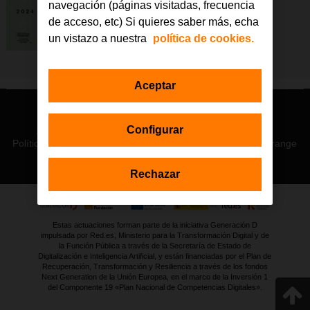
navegación (páginas visitadas, frecuencia
de acceso, etc) Si quieres saber más, echa
un vistazo a nuestra
política de cookies.
Aceptar
© Orange 2026
Configurar
Accesibilidad
Lectura accesible: Confort+
Contacto
Política de privacidad
Política de cookies
Aviso legal
Orange
Rechazar
Estas actuaciones forman parte de la iniciativa Generación D
impulsada por Red.es, Ministerio para la Transformación Digital y de
la Función Pública a través de la Secretaría de Estado de
Digitalización e Inteligencia Artificial, y están financiadas por el Plan de
Recuperación, Transformación y Resiliencia a través de los fondos
Next Generation de la Unión Europea, en el marco de la Inversión 1
del Componente 19 «Plan Nacional de Competencias Digitales».