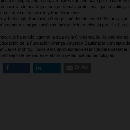
iento distingue, año a año, a mujeres que destacan por su labor en ám
desarrollando una trayectoria personal y profesional que constituye 
mo ejemplo de desarrollo y transformación.
r y Tecnología-Fundación Orange está dotado con 4.000 euros, que pod
rán donar a la organización sin ánimo de lucro elegida por ella. Las 
tro, que ha tenido lugar en la sala de la Chimenea del Ayuntamiento
ducación de la Fundación Orange, Angélica Bautista; la concejala de
an Carlos Monroy. Todos ellos aprovecharon esta cita para destacar l
el talento femenino en el entorno de las nuevas tecnologías.
Enviar