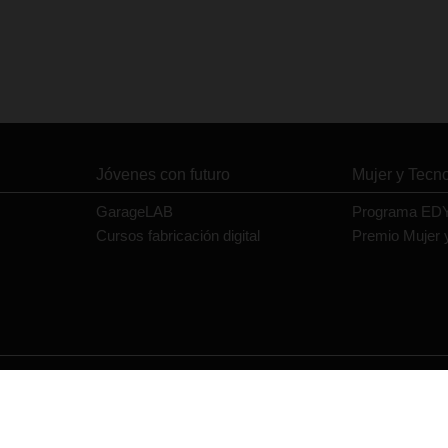
Jóvenes con futuro
Mujer y Tecn
GarageLAB
Programa ED
Cursos fabricación digital
Premio Mujer 
Contacto
Política de privacidad
Política de cookies
Aviso legal