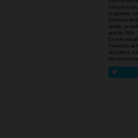
Este reconocim
comunicación, 
en general, co
El Premio Muje
decide, se pod
abril de 2024.
En este encuen
Proyectos de E
de Cultura, Ju
que promuevan 