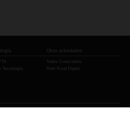
ología
Otras actividades
YTA
Todos Conectados
y Tecnología
Reto Rural Digital
Orange