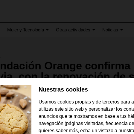
Mujer y Tecnología
Otras actividades
Noticias
4
undación Orange confirma
ia, con la renovación de s
Encuentro Mujeres”
Nuestras cookies
Usamos cookies propias y de terceros para 
utilizas este sitio web y personalizar los con
anuncios que te mostramos en base a tus há
navegación (páginas visitadas, frecuencia de
quieres saber más, echa un vistazo a nuestr