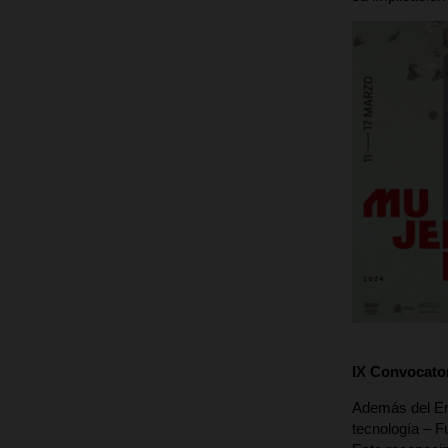
IX Convocator
Además del En
tecnología – F