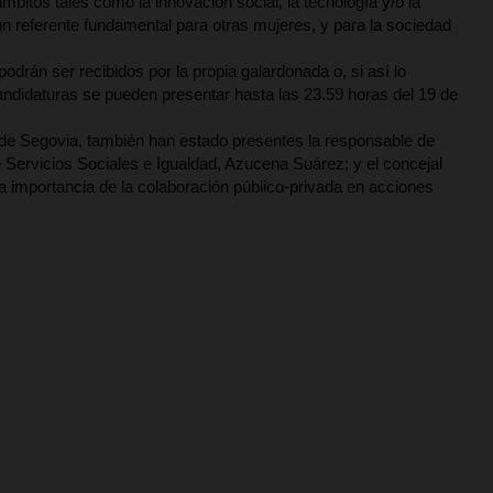
bitos tales como la innovación social, la tecnología y/o la
un referente fundamental para otras mujeres, y para la sociedad
rán ser recibidos por la propia galardonada o, si así lo
candidaturas se pueden presentar hasta las 23.59 horas del 19 de
 de Segovia, también han estado presentes la responsable de
 Servicios Sociales e Igualdad, Azucena Suárez; y el concejal
a importancia de la colaboración público-privada en acciones