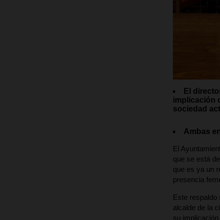
El direct
implicación 
sociedad act
Ambas ent
El Ayuntamient
que se está de
que es ya un re
presencia feme
Este respaldo 
alcalde de la 
su implicación