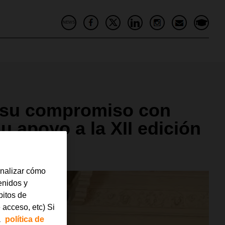
NEWS
 su compromiso con
u apoyo a la XII edición
analizar cómo
tenidos y
bitos de
 acceso, etc) Si
a
política de