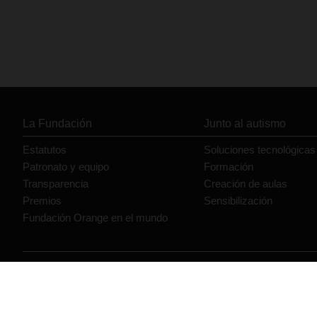
La Fundación
Junto al autismo
Estatutos
Soluciones tecnológicas
Patronato y equipo
Formación
Transparencia
Creación de aulas
Premios
Sensibilización
Fundación Orange en el mundo
© Orange 2026
Accesibilidad
Lectura accesible: Confort+