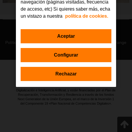
navegación (páginas visitadas, frecuencia
de acceso, etc) Si quieres saber más, echa
un vistazo a nuestra
política de cookies.
© Orange 2026
Aceptar
Accesibilidad
Lectura accesible: Confort+
Contacto
Política de privacidad
Política de cookies
Aviso legal
Orange
Configurar
Rechazar
Estas actuaciones forman parte de la iniciativa Generación D
impulsada por Red.es, Ministerio para la Transformación Digital y de
la Función Pública a través de la Secretaría de Estado de
Digitalización e Inteligencia Artificial, y están financiadas por el Plan de
Recuperación, Transformación y Resiliencia a través de los fondos
Next Generation de la Unión Europea, en el marco de la Inversión 1
del Componente 19 «Plan Nacional de Competencias Digitales».