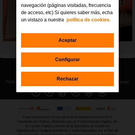
navegación (páginas visitadas, frecuencia
de acceso, etc) Si quieres saber más, echa
un vistazo a nuestra
política de cookies.
Aceptar
Configurar
© Orange 2026
Accesibilidad
Lectura accesible: Confort+
Contacto
Rechazar
Política de privacidad
Política de cookies
Aviso legal
Orange
Estas actuaciones forman parte de la iniciativa Generación D
impulsada por Red.es, Ministerio para la Transformación Digital y de
la Función Pública a través de la Secretaría de Estado de
Digitalización e Inteligencia Artificial, y están financiadas por el Plan de