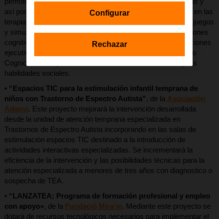
permitirá incorporar las TIC a las intervenciones terapéuticas y
así poder implementar un programa de neurorrehabilitación en las
Configurar
terapias de las personas con autismo. Mediante ejercicios, juegos
y simuladores se pueden trabajar tanto las principales funciones
cognitivas (Orientación, Atención, Memoria, Lenguaje, Funciones
Rechazar
ejecutivas, Gnosias, Praxias, Habilidades visuoespaciales o
Cognición social) como las actividades de la vida diaria y las
habilidades sociales.
• “Espacios TIC para la estimulación infantil temprana de
niños con Trastorno de Espectro Autista”
, de la
Asociación
Adansi
. Este proyecto mejorará la intervención desarrollada
desde la unidad de atención temprana especializada en
Trastornos de Espectro Autista incorporando en las salas de
estimulación espacios TIC destinado a la introducción de
actividades interactivas especializadas. Se incrementará la
eficiencia de la intervención y las posibilidades técnicas para la
atención especializada a menores de tres años con diagnostico o
sospecha de TEA.
• “LANZATEA; Programa de formación profesional y empleo
con apoyo»
, de la
Fundació Mira’m
. Mediante este proyecto se
dotará de recursos tecnológicos necesarios para implementar el