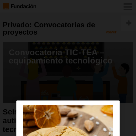
Privado: Convocatorias de
proyectos
Volver
Convocatoria TIC-TEA –
equipamiento tecnológico
Seis entidades de personas con
autismo recibirán equipamiento
tecnológico gracias a Fundación