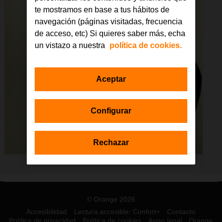
te mostramos en base a tus hábitos de
navegación (páginas visitadas, frecuencia
de acceso, etc) Si quieres saber más, echa
un vistazo a nuestra
política de cookies.
Aceptar
Configurar
Rechazar
© Orange 2026
Accesibilidad
Lectura accesible: Confort+
Contacto
Política de privacidad
Política de cookies
Aviso legal
Orange