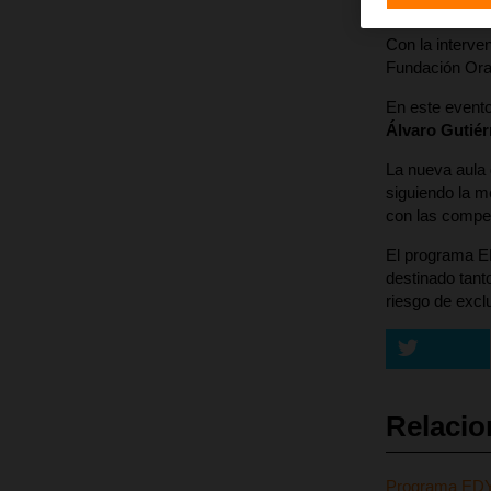
Orange.
Con la interve
Fundación Ora
En este event
Álvaro Gutiér
La nueva aula 
siguiendo la m
con las compet
El programa ED
destinado tant
riesgo de excl
Relaci
Programa ED