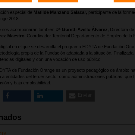
nción especial de
Matilde Manzano Salazar,
participante de la fo
nge 2018.
o nos acompañaran también
Dª Goretti Avello Álvarez
, Directora d
rez Maestro
, Coordinador Territorial Departamento de Empleo de la
digital en el que se desarrolla el programa EDYTA de Fundación Ora
etodología propia de la Fundación adaptada a la situación. Finalizad
encias digitales y con una vocación de uso público.
YTA de Fundación Orange es un proyecto pedagógico de ámbito nacion
o a entidades del tercer sector como administraciones públicas, que t
usión y baja empleabilidad.
Enviar
onados
YTA