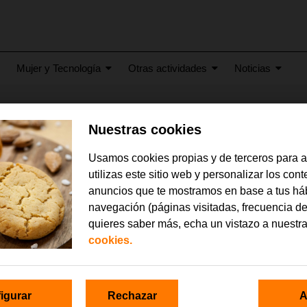
Mujer y Tecnología
Otras actividades
Noticias
Nuestras cookies
21
uramos Aula EDYTA en Gi
Usamos cookies propias y de terceros para 
utilizas este sitio web y personalizar los con
 Secretariado Gitano Gijón cuenta con nuev
anuncios que te mostramos en base a tus há
ción del programa EDYTA de Fundación Ora
navegación (páginas visitadas, frecuencia de
quieres saber más, echa un vistazo a nuestr
uguración ha contado con la participación de:
cookies.
 Ordás,
Director Fundación Secretariado Gitano Asturias,
Natalia Go
ión, Infancia y Juventud del Ayuntamiento de Gijón.
Nuria Varela M
a Díaz Sánchez
, Departamento de Empleo de la Fundación Secretar
igurar
Rechazar
A
Orange 2017 y trabajadora de la FSG en Gijón,
Óscar Aragón,
Direct