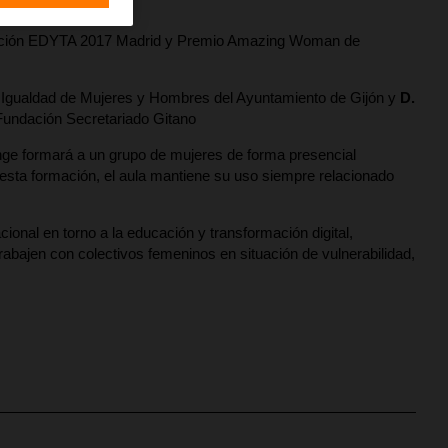
rmación EDYTA 2017 Madrid y Premio Amazing Woman de
e Igualdad de Mujeres y Hombres del Ayuntamiento de Gijón y
D.
 Fundación Secretariado Gitano
nge formará a un grupo de mujeres de forma presencial
a esta formación, el aula mantiene su uso siempre relacionado
al en torno a la educación y transformación digital,
rabajen con colectivos femeninos en situación de vulnerabilidad,