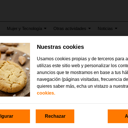
Mujer y Tecnología
Otras actividades
Noticias
Nuestras cookies
Usamos cookies propias y de terceros para 
cto Edyta en Córdoba
utilizas este sitio web y personalizar los con
anuncios que te mostramos en base a tus há
navegación (páginas visitadas, frecuencia de
quieres saber más, echa un vistazo a nuestr
cookies.
igurar
Rechazar
A