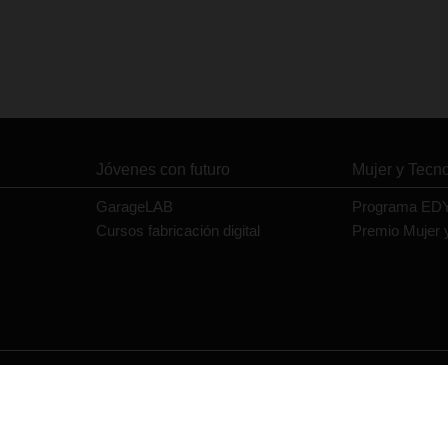
Jóvenes con futuro
Mujer y Tecn
GarageLAB
Programa ED
Cursos fabricación digital
Premio Mujer 
Contacto
Política de privacidad
Política de cookies
Aviso legal