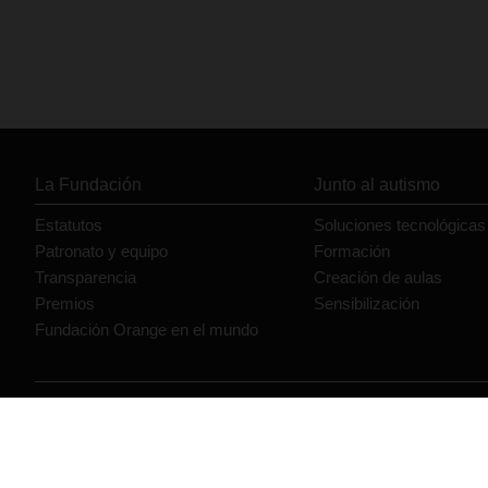
La Fundación
Junto al autismo
Estatutos
Soluciones tecnológicas
Patronato y equipo
Formación
Transparencia
Creación de aulas
Premios
Sensibilización
Fundación Orange en el mundo
© Orange 2026
Accesibilidad
Lectura accesible: Confort+