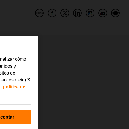
NEWS
analizar cómo
tenidos y
bitos de
 acceso, etc) Si
a
política de
ceptar