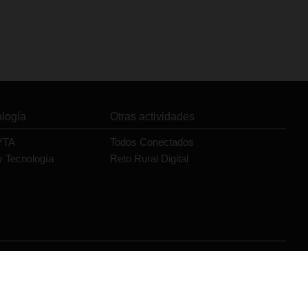
ología
Otras actividades
YTA
Todos Conectados
y Tecnología
Reto Rural Digital
Orange