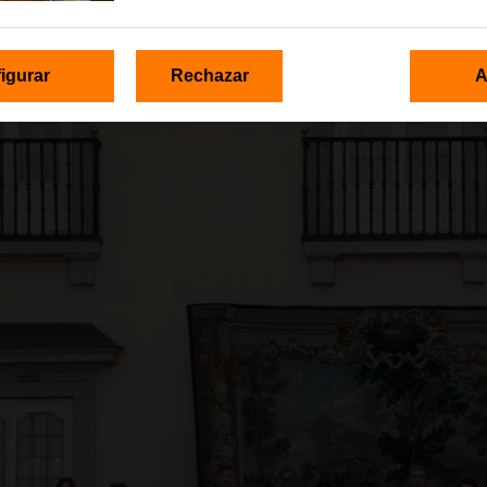
nadores del concurso escolar ‘
‘¿Qué es un rey para ti?’
, organizad
r la
Fundación Orange
.
igurar
Rechazar
A
, que pone fin a la
44ª edición del certamen (curso escolar 2024-2