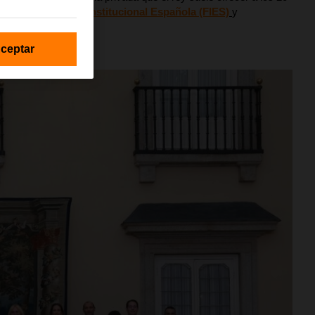
o por la
Fundación Institucional Española (FIES)
y
ceptar
025)