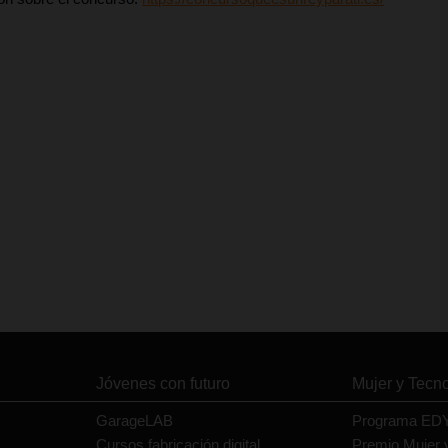
Jóvenes con futuro
Mujer y Tecn
GarageLAB
Programa ED
Cursos fabricación digital
Premio Mujer 