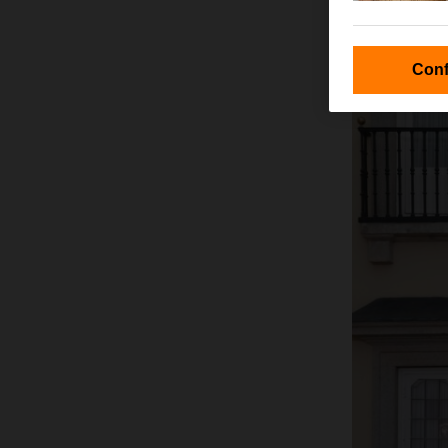
estudiantes ga
patrocinado po
Conf
Este encuentro