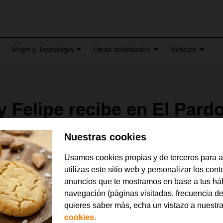
Mujer y Tecnología
Otras actividades
Noticias
y Felipe recibe en El Pardo
ores de la 44ª edición de
Nuestras cookies
ara ti?
Usamos cookies propias y de terceros para 
utilizas este sitio web y personalizar los con
 correspondiente al curso escolar 2024-2025, se superaron los 10
anuncios que te mostramos en base a tus há
miento a su talento, Su Majestad el Rey mantuvo un encuentro 
navegación (páginas visitadas, frecuencia de
entantes de la Fundación Orange, así como de sus profesores y f
quieres saber más, echa un vistazo a nuestr
cookies.
 mayo de 2026.-
El Palacio Real de El Pardo ha vuelto a ser hoy el esc