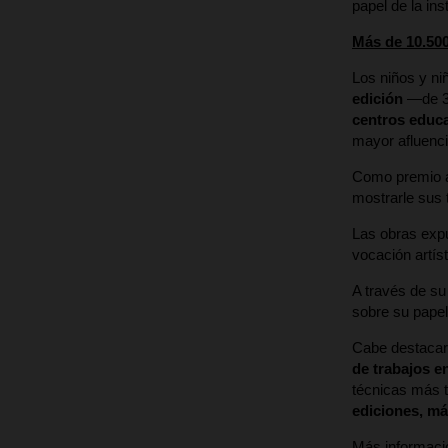
papel de la ins
Más de 10.500
Los niños y ni
edición
—de 3º
centros educa
mayor afluenci
Como premio a 
mostrarle sus 
Las obras expu
vocación artíst
A través de su 
sobre su papel
Cabe destacar 
de trabajos e
técnicas más t
ediciones, má
Más informaci