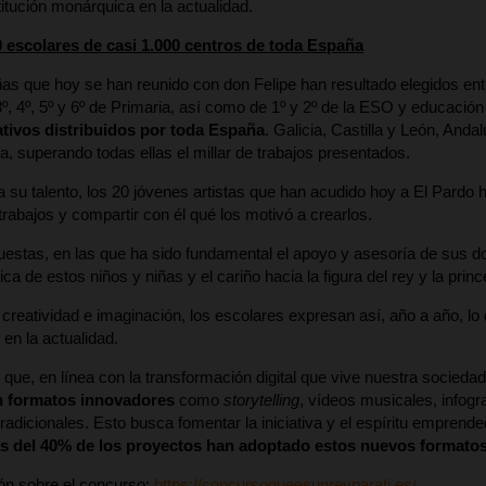
titución monárquica en la actualidad.
 escolares de casi 1.000 centros de toda España
ñas que hoy se han reunido con don Felipe han resultado elegidos ent
, 4º, 5º y 6º de Primaria, así como de 1º y 2º de la ESO y educaci
tivos distribuidos por toda España
. Galicia, Castilla y León, An
a, superando todas ellas el millar de trabajos presentados.
su talento, los 20 jóvenes artistas que han acudido hoy a El Pardo h
trabajos y compartir con él qué los motivó a crearlos.
estas, en las que ha sido fundamental el apoyo y asesoría de sus doc
ica de estos niños y niñas y el cariño hacia la figura del rey y la pr
creatividad e imaginación, los escolares expresan así, año a año, lo q
 en la actualidad.
que, en línea con la transformación digital que vive nuestra sociedad
n formatos innovadores
como
storytelling
, vídeos musicales, infog
radicionales. Esto busca fomentar la iniciativa y el espíritu emprend
s del 40% de los proyectos han adoptado estos nuevos formatos
ón sobre el concurso:
https://concursoqueesunreyparati.es/