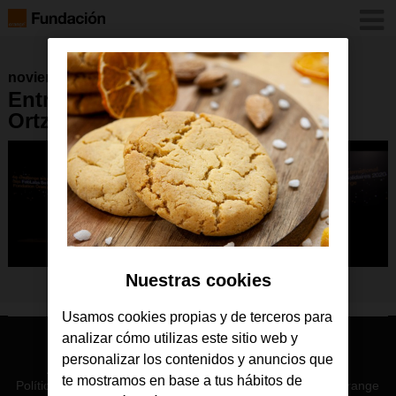
noviembre 2020
Entrega premios Imake4mycity
Ortzadar2
Nuestras cookies
Usamos cookies propias y de terceros para
analizar cómo utilizas este sitio web y
© Orange 2026
personalizar los contenidos y anuncios que
Accesibilidad
Lectura accesible: Confort+
Contacto
te mostramos en base a tus hábitos de
Política de privacidad
Política de cookies
Aviso legal
Orange