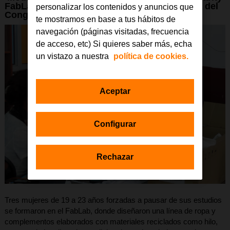
FabLab en Kinshasa (República Democrática del
personalizar los contenidos y anuncios que
Congo)
te mostramos en base a tus hábitos de
navegación (páginas visitadas, frecuencia
de acceso, etc) Si quieres saber más, echa
un vistazo a nuestra
política de cookies.
Aceptar
Configurar
Rechazar
Tres mujeres de 19 a 23 años forzadas a pausar de sus estudios
se formaron en el FabLab, donde diseñaron una línea de ropa y
complementos elaborados con materiales reciclados como hilo,