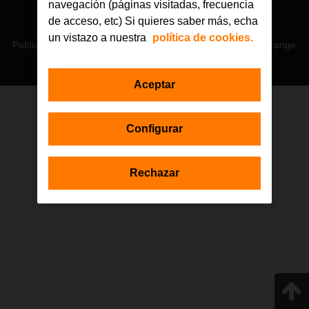
navegación (páginas visitadas, frecuencia
© Orange 2026
de acceso, etc) Si quieres saber más, echa
Accesibilidad
Lectura accesible: Confort+
Contacto
un vistazo a nuestra
política de cookies.
Política de privacidad
Política de cookies
Aviso legal
Orange
Aceptar
Estas actuaciones forman parte de la iniciativa Generación D
Configurar
impulsada por Red.es, Ministerio para la Transformación Digital y de
la Función Pública a través de la Secretaría de Estado de
Digitalización e Inteligencia Artificial, y están financiadas por el Plan de
Recuperación, Transformación y Resiliencia a través de los fondos
Rechazar
Next Generation de la Unión Europea, en el marco de la Inversión 1
del Componente 19 «Plan Nacional de Competencias Digitales».