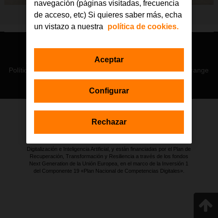
navegación (páginas visitadas, frecuencia
de acceso, etc) Si quieres saber más, echa
un vistazo a nuestra
política de cookies.
© Orange 2026
Aceptar
Accesibilidad
Lectura accesible: Confort+
Contacto
Política de privacidad
Política de cookies
Aviso legal
Orange
Configurar
Rechazar
Estas actuaciones forman parte de la iniciativa Generación D
impulsada por Red.es, Ministerio para la Transformación Digital y de
la Función Pública a través de la Secretaría de Estado de
Digitalización e Inteligencia Artificial, y están financiadas por el Plan de
Recuperación, Transformación y Resiliencia a través de los fondos
Next Generation de la Unión Europea, en el marco de la Inversión 1
del Componente 19 «Plan Nacional de Competencias Digitales».