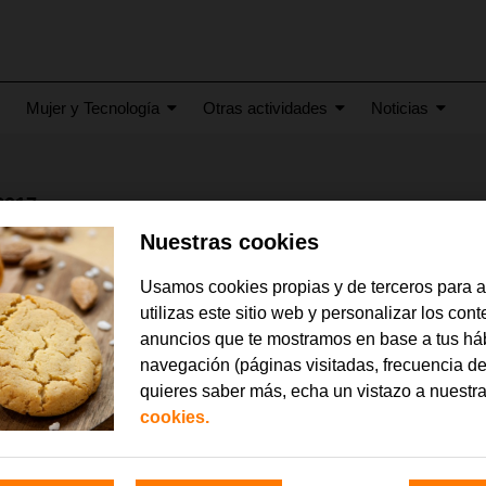
Mujer y Tecnología
Otras actividades
Noticias
2017
 «Empresa cero» contra l
Nuestras cookies
Usamos cookies propias y de terceros para 
un cero es una buena noticia. Así lo pensamos tras adscribirnos co
utilizas este sitio web y personalizar los con
etariado Gitano, para reivindicar
el derecho a la Igualdad y la No 
anuncios que te mostramos en base a tus há
 es el primer vídeo que empieza con visualizaciones negativas y cuyo 
navegación (páginas visitadas, frecuencia de
itanas tienen que superar cada día. La discriminación y el rechazo le
quieres saber más, echa un vistazo a nuestr
cookies.
imación cuenta la historia de Samara, una chica gitana que recorre un 
gualdad. Para su realización, la Fundación Secretariado Gitano ha co