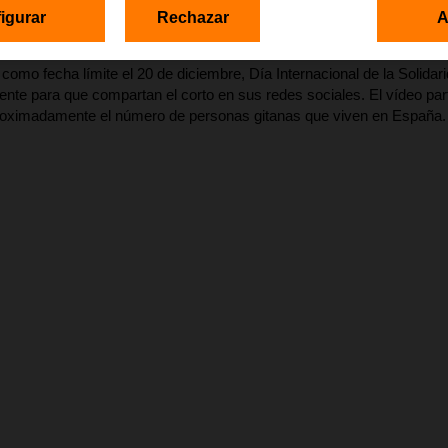
cortometraje en la web
partirdecero.org
igurar
Rechazar
A
vídeo y ayúdanos a que miles de gitanos puedan PARTIR DE CE
e como fecha límite el 20 de diciembre, Día Internacional de la Solida
ente para que compartan el corto en sus redes sociales. El vídeo par
roximadamente el número de personas gitanas que viven en España.