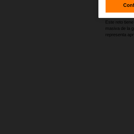
Puedes ver el 
Conf
Comparte el 
Este reto tien
masiva de la g
representa ap