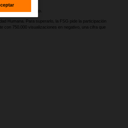
ceptar
RO
, y no de más abajo.
ridad Humana. Para superarlo, la FSG pide la participación
te con 750.000 visualizaciones en negativo, una cifra que