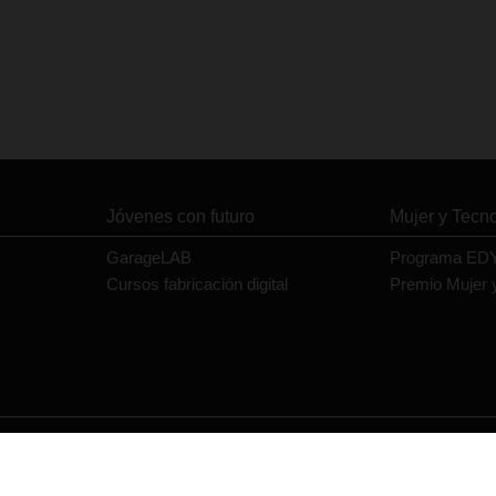
Jóvenes con futuro
Mujer y Tecn
GarageLAB
Programa ED
Cursos fabricación digital
Premio Mujer 
Contacto
Política de privacidad
Política de cookies
Aviso legal