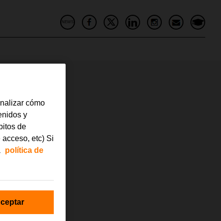
NEWS
440-1
analizar cómo
tenidos y
bitos de
 acceso, etc) Si
a
política de
ceptar