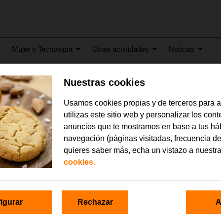
Mujer y Tecnología
Otras actividades
Noticias
Nuestras cookies
erso_voluntare_2-1920×1
Usamos cookies propias y de terceros para 
utilizas este sitio web y personalizar los con
anuncios que te mostramos en base a tus há
navegación (páginas visitadas, frecuencia de
quieres saber más, echa un vistazo a nuestr
cookies.
igurar
Rechazar
A