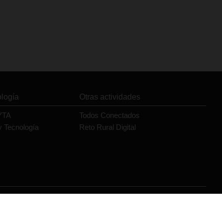
ología
Otras actividades
YTA
Todos Conectados
y Tecnología
Reto Rural Digital
Orange