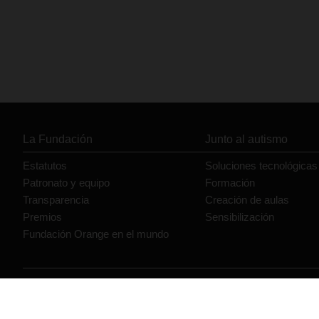
La Fundación
Junto al autismo
Estatutos
Soluciones tecnológicas
Patronato y equipo
Formación
Transparencia
Creación de aulas
Premios
Sensibilización
Fundación Orange en el mundo
© Orange 2026
Accesibilidad
Lectura accesible: Confort+