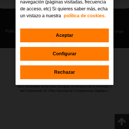
navegación (páginas visitadas, frecuencia
de acceso, etc) Si quieres saber más, echa
un vistazo a nuestra
política de cookies.
© Orange 2026
Accesibilidad
Lectura accesible: Confort+
Contacto
Política de privacidad
Política de cookies
Aviso legal
Orange
Aceptar
Configurar
Estas actuaciones forman parte de la iniciativa Generación D
impulsada por Red.es, Ministerio para la Transformación Digital y de
Rechazar
la Función Pública a través de la Secretaría de Estado de
Digitalización e Inteligencia Artificial, y están financiadas por el Plan de
Recuperación, Transformación y Resiliencia a través de los fondos
Next Generation de la Unión Europea, en el marco de la Inversión 1
del Componente 19 «Plan Nacional de Competencias Digitales».