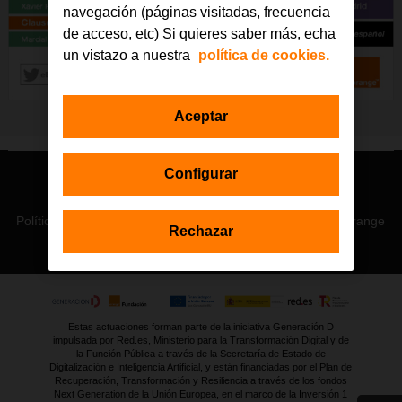
navegación (páginas visitadas, frecuencia
de acceso, etc) Si quieres saber más, echa
un vistazo a nuestra
política de cookies.
Aceptar
Configurar
© Orange 2026
Accesibilidad
Lectura accesible: Confort+
Contacto
Política de privacidad
Política de cookies
Aviso legal
Orange
Rechazar
Estas actuaciones forman parte de la iniciativa Generación D
impulsada por Red.es, Ministerio para la Transformación Digital y de
la Función Pública a través de la Secretaría de Estado de
Digitalización e Inteligencia Artificial, y están financiadas por el Plan de
Recuperación, Transformación y Resiliencia a través de los fondos
Next Generation de la Unión Europea, en el marco de la Inversión 1